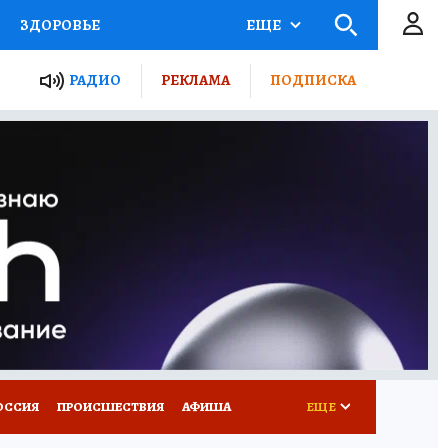
ЗДОРОВЬЕ
ЕЩЕ
ТЫ РОССИИ
РАДИО
РЕКЛАМА
ПОДПИСКА
КРЕТЫ
ПУТЕВОДИТЕЛЬ
 ЖЕЛЕЗА
ТУРИЗМ
Д ПОТРЕБИТЕЛЯ
ВСЕ О КП
ОССИЯ
ПРОИСШЕСТВИЯ
АФИША
ЕЩЕ