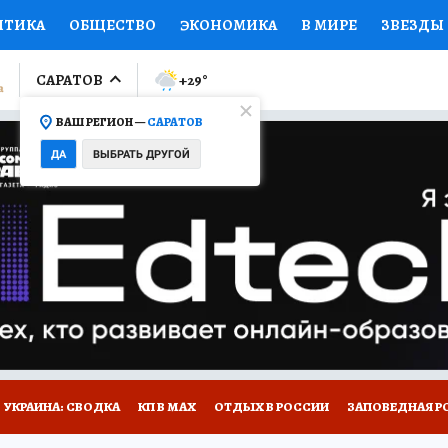
ИТИКА
ОБЩЕСТВО
ЭКОНОМИКА
В МИРЕ
ЗВЕЗДЫ
ЛУМНИСТЫ
ПРОИСШЕСТВИЯ
НАЦИОНАЛЬНЫЕ ПРОЕК
САРАТОВ
+29
°
ВАШ РЕГИОН —
САРАТОВ
Ы
ОТКРЫВАЕМ МИР
Я ЗНАЮ
СЕМЬЯ
ЖЕНСКИЕ СЕ
ДА
ВЫБРАТЬ ДРУГОЙ
ПРОМОКОДЫ
СЕРИАЛЫ
СПЕЦПРОЕКТЫ
ДЕФИЦИТ
ВИЗОР
КОЛЛЕКЦИИ
КОНКУРСЫ
РАБОТА У НАС
ГИ
НА САЙТЕ
УКРАИНА: СВОДКА
КП В МАХ
ОТДЫХ В РОССИИ
ЗАПОВЕДНАЯ Р