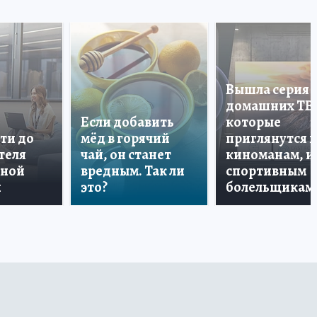
Вышла серия
домашних ТВ
Если добавить
которые
ти до
мёд в горячий
приглянутся 
теля
чай, он станет
киноманам, и
дной
вредным. Так ли
спортивным
и
это?
болельщикам