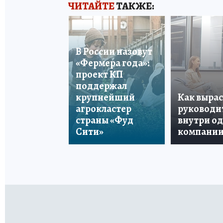
ЧИТАЙТЕ
ТАКЖЕ:
В России назовут
«Фермера года»:
проект КП
поддержал
крупнейший
Как вырас
агрокластер
руководи
страны «Фуд
внутри о
Сити»
компани