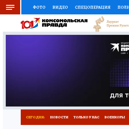
ФОТО
ВИДЕО
СПЕЦОПЕРАЦИЯ
ПОЛ
СОЦПОДДЕРЖКА
НАУКА
СПОРТ
КО
ВЫБОР ЭКСПЕРТОВ
ДОКТОР
ФИНАНС
КНИЖНАЯ ПОЛКА
ПРОГНОЗЫ НА СПОРТ
ПРЕСС-ЦЕНТР
НЕДВИЖИМОСТЬ
ТЕЛЕ
РАДИО КП
РЕКЛАМА
ТЕСТЫ
НОВОЕ 
СЕГОДНЯ:
НОВОСТИ
ТОЛЬКО У НАС
ВОЕНКОРЫ