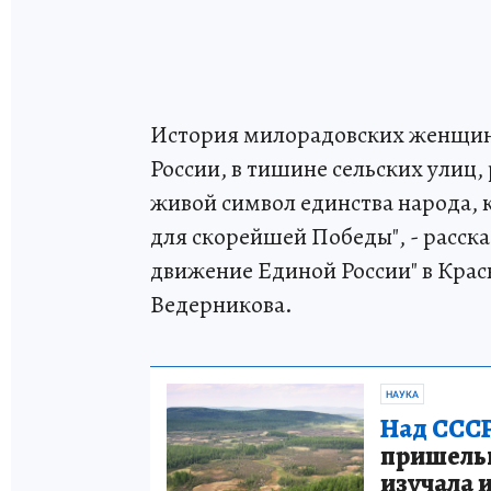
История милорадовских женщин 
России, в тишине сельских улиц,
живой символ единства народа, 
для скорейшей Победы", - расск
движение Единой России" в Кра
Ведерникова.
НАУКА
Над СССР
пришельце
изучала 