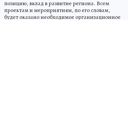
позицию, вклад в развитие региона. Всем
проектам и мероприятиям, по его словам,
будет оказано необходимое организационное
сопровождение. Отдельно Михаил Исаев
акцентировал внимание на необходимости
активизировать информационную поддержку
реализуемых социальных инициатив и
проектов.
Источник:
kp.ru