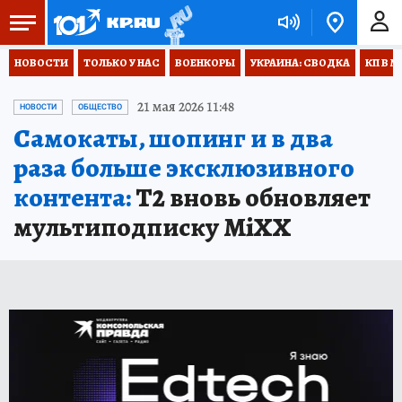
НОВОСТИ
ТОЛЬКО У НАС
ВОЕНКОРЫ
УКРАИНА: СВОДКА
КП В М
21 мая 2026 11:48
НОВОСТИ
ОБЩЕСТВО
Самокаты, шопинг и в два
раза больше эксклюзивного
контента:
Т2 вновь обновляет
мультиподписку MiXX