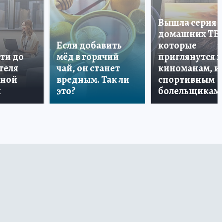
Вышла серия
домашних ТВ
Если добавить
которые
ти до
мёд в горячий
приглянутся 
теля
чай, он станет
киноманам, и
дной
вредным. Так ли
спортивным
и
это?
болельщикам