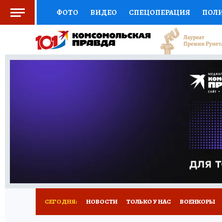
ФОТО
ВИДЕО
СПЕЦОПЕРАЦИЯ
ПОЛ
СОЦПОДДЕРЖКА
НАУКА
СПОРТ
КО
ВЫБОР ЭКСПЕРТОВ
ДОКТОР
ФИНАНС
КНИЖНАЯ ПОЛКА
ПРОГНОЗЫ НА СПОРТ
ПРЕСС-ЦЕНТР
НЕДВИЖИМОСТЬ
ТЕЛЕ
РАДИО КП
РЕКЛАМА
ТЕСТЫ
НОВОЕ 
СЕГОДНЯ:
НОВОСТИ
ТОЛЬКО У НАС
ВОЕНКОРЫ