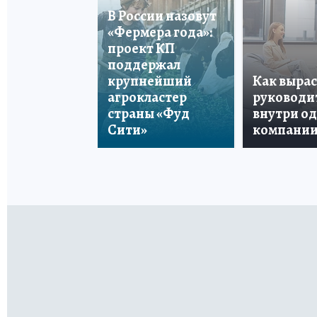
В России назовут
«Фермера года»:
проект КП
поддержал
крупнейший
Как вырас
агрокластер
руководи
страны «Фуд
внутри о
Сити»
компани