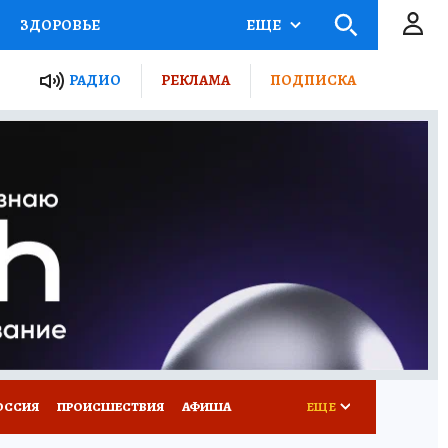
ЗДОРОВЬЕ
ЕЩЕ
ТЫ РОССИИ
РАДИО
РЕКЛАМА
ПОДПИСКА
КРЕТЫ
ПУТЕВОДИТЕЛЬ
 ЖЕЛЕЗА
ТУРИЗМ
Д ПОТРЕБИТЕЛЯ
ВСЕ О КП
ОССИЯ
ПРОИСШЕСТВИЯ
АФИША
ЕЩЕ