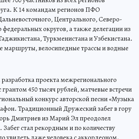
ее 700 участников из всех регионов
уга. К 14 командам регионов ПФО
альневосточного, Центрального, Северо-
 федеральных округов, а также делегации из
Таджикистана, Туркменистана и Узбекистана.
 маршруты, велосипедные трассы и водные
 разработка проекта межрегионального
 грантом 450 тысяч рублей, матчевые встречи
гиональный конкурс авторской песни «Музыка
афон. Традиционный Дружеский забег в гору
горь Дмитриев из Марий Эл преодолел
. Забег стал рекордным и по количеству
ло увидеть даже человека с аккордеоном.