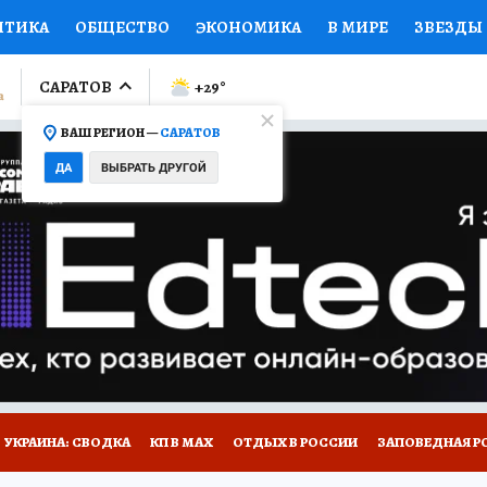
ИТИКА
ОБЩЕСТВО
ЭКОНОМИКА
В МИРЕ
ЗВЕЗДЫ
ЛУМНИСТЫ
ПРОИСШЕСТВИЯ
НАЦИОНАЛЬНЫЕ ПРОЕК
САРАТОВ
+29
°
ВАШ РЕГИОН —
САРАТОВ
Ы
ОТКРЫВАЕМ МИР
Я ЗНАЮ
СЕМЬЯ
ЖЕНСКИЕ СЕ
ДА
ВЫБРАТЬ ДРУГОЙ
ПРОМОКОДЫ
СЕРИАЛЫ
СПЕЦПРОЕКТЫ
ДЕФИЦИТ
ВИЗОР
КОЛЛЕКЦИИ
КОНКУРСЫ
РАБОТА У НАС
ГИ
НА САЙТЕ
УКРАИНА: СВОДКА
КП В МАХ
ОТДЫХ В РОССИИ
ЗАПОВЕДНАЯ Р