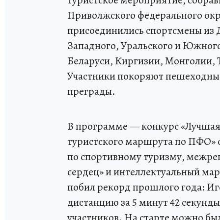
туристское мероприятие, собравш
Приволжского федерального окр
присоединились спортсмены из Д
Западного, Уральского и Южного
Беларуси, Киргизии, Монголии, 
Участники покоряют пешеходные
преграды.
В программе — конкурс «Лучшая
туристского маршрута по ПФО» с
по спортивному туризму, межре
сердец» и интеллектуальный мар
побил рекорд прошлого года: И
дистанцию за 5 минут 42 секунды
участников. На старте можно бы