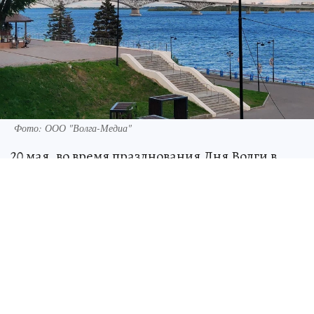
Фото: ООО "Волга-Медиа"
20 мая, во время празднования Дня Волги в
городе Балаково Саратовской области,
состоялся спуск на воду нового сухогрузного
теплохода под названием «Могучий».
По информации, предоставленной главой
района Сергеем Барулиным, строительство
этого судна было осуществлено на мощностях
местного судостроительно-судоремонтного
предприятия. Теплоход будет использоваться