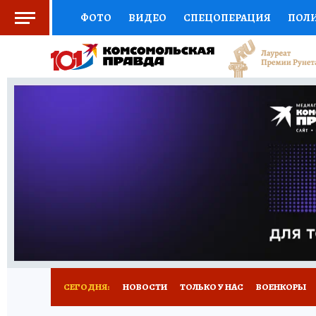
ФОТО
ВИДЕО
СПЕЦОПЕРАЦИЯ
ПОЛ
СОЦПОДДЕРЖКА
НАУКА
СПОРТ
КО
ВЫБОР ЭКСПЕРТОВ
ДОКТОР
ФИНАНС
КНИЖНАЯ ПОЛКА
ПРОГНОЗЫ НА СПОРТ
ПРЕСС-ЦЕНТР
НЕДВИЖИМОСТЬ
ТЕЛЕ
РАДИО КП
РЕКЛАМА
ТЕСТЫ
НОВОЕ 
СЕГОДНЯ:
НОВОСТИ
ТОЛЬКО У НАС
ВОЕНКОРЫ