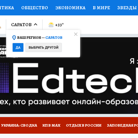
ИТИКА
ОБЩЕСТВО
ЭКОНОМИКА
В МИРЕ
ЗВЕЗДЫ
ЛУМНИСТЫ
ПРОИСШЕСТВИЯ
НАЦИОНАЛЬНЫЕ ПРОЕК
САРАТОВ
+33
°
ВАШ РЕГИОН —
САРАТОВ
Ы
ОТКРЫВАЕМ МИР
Я ЗНАЮ
СЕМЬЯ
ЖЕНСКИЕ СЕ
ДА
ВЫБРАТЬ ДРУГОЙ
ПРОМОКОДЫ
СЕРИАЛЫ
СПЕЦПРОЕКТЫ
ДЕФИЦИТ
ВИЗОР
КОЛЛЕКЦИИ
КОНКУРСЫ
РАБОТА У НАС
ГИ
НА САЙТЕ
УКРАИНА: СВОДКА
КП В МАХ
ОТДЫХ В РОССИИ
ЗАПОВЕДНАЯ Р