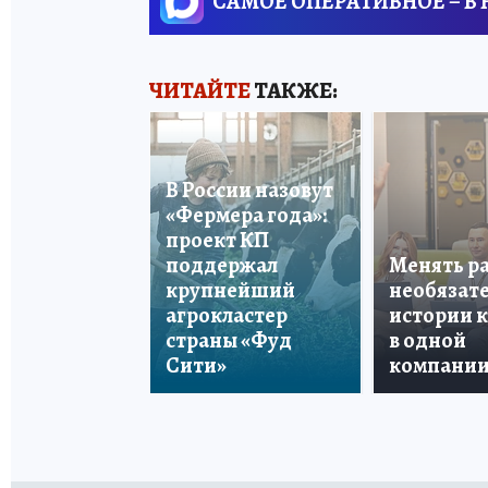
САМОЕ ОПЕРАТИВНОЕ – В
ЧИТАЙТЕ
ТАКЖЕ:
В России назовут
«Фермера года»:
проект КП
поддержал
Менять р
крупнейший
необязате
агрокластер
истории 
страны «Фуд
в одной
Сити»
компани