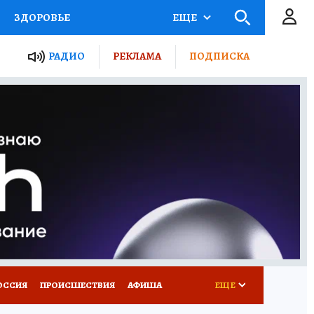
ЗДОРОВЬЕ
ЕЩЕ
ТЫ РОССИИ
РАДИО
РЕКЛАМА
ПОДПИСКА
КРЕТЫ
ПУТЕВОДИТЕЛЬ
 ЖЕЛЕЗА
ТУРИЗМ
Д ПОТРЕБИТЕЛЯ
ВСЕ О КП
ОССИЯ
ПРОИСШЕСТВИЯ
АФИША
ЕЩЕ