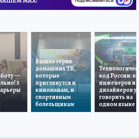
 НАШЕМ MAX!
ПОДПИСЫВАЙТЕСЬ
Вышла серия
домашних ТВ,
Технологичес
аботу —
которые
код России: к
льно! 3
приглянутся и
инженеров и
карьеры
киноманам, и
дизайнеров у
спортивным
говорить на
и
болельщикам
одном языке