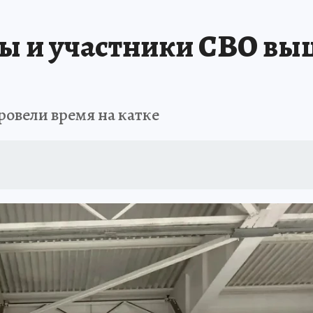
ны и участники СВО выш
ровели время на катке