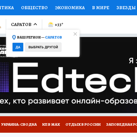
ИТИКА
ОБЩЕСТВО
ЭКОНОМИКА
В МИРЕ
ЗВЕЗДЫ
ЛУМНИСТЫ
ПРОИСШЕСТВИЯ
НАЦИОНАЛЬНЫЕ ПРОЕК
САРАТОВ
+33
°
ВАШ РЕГИОН —
САРАТОВ
Ы
ОТКРЫВАЕМ МИР
Я ЗНАЮ
СЕМЬЯ
ЖЕНСКИЕ СЕ
ДА
ВЫБРАТЬ ДРУГОЙ
ПРОМОКОДЫ
СЕРИАЛЫ
СПЕЦПРОЕКТЫ
ДЕФИЦИТ
ВИЗОР
КОЛЛЕКЦИИ
КОНКУРСЫ
РАБОТА У НАС
ГИ
НА САЙТЕ
УКРАИНА: СВОДКА
КП В МАХ
ОТДЫХ В РОССИИ
ЗАПОВЕДНАЯ Р