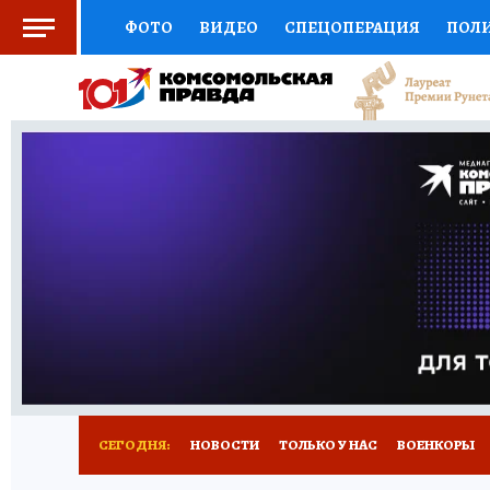
ФОТО
ВИДЕО
СПЕЦОПЕРАЦИЯ
ПОЛ
СОЦПОДДЕРЖКА
НАУКА
СПОРТ
КО
ВЫБОР ЭКСПЕРТОВ
ДОКТОР
ФИНАНС
КНИЖНАЯ ПОЛКА
ПРОГНОЗЫ НА СПОРТ
ПРЕСС-ЦЕНТР
НЕДВИЖИМОСТЬ
ТЕЛЕ
РАДИО КП
РЕКЛАМА
ТЕСТЫ
НОВОЕ 
СЕГОДНЯ:
НОВОСТИ
ТОЛЬКО У НАС
ВОЕНКОРЫ