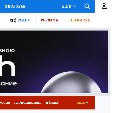
ЗДОРОВЬЕ
ЕЩЕ
ТЫ РОССИИ
РАДИО
РЕКЛАМА
ПОДПИСКА
КРЕТЫ
ПУТЕВОДИТЕЛЬ
 ЖЕЛЕЗА
ТУРИЗМ
Д ПОТРЕБИТЕЛЯ
ВСЕ О КП
ОССИЯ
ПРОИСШЕСТВИЯ
АФИША
ЕЩЕ