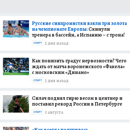
Русские синхронистки взяли три золота
на чемпионате Европы:
Скинули
тренера в бассейн, а Испанию – с трона!
2 дня назад
СПОРТ
Как понизить градус нервозности? Чего
ждать от матча воронежского «Факела»
с московским «Динамо»
2 дня назад
СПОРТ
Силач поднял гирю весом в центнер и
поставил рекорд России в Петербурге
3 августа
СПОРТ
«Как всегда получилось