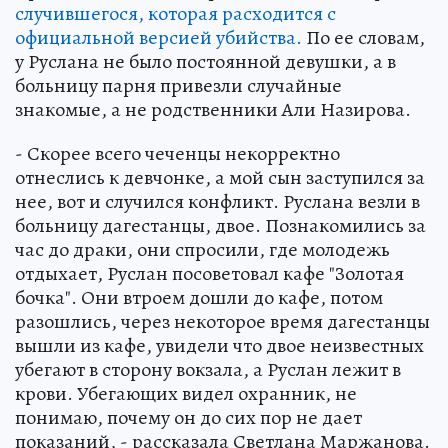
случившегося, которая расходится с
официальной версией убийства.
По ее словам,
у Руслана не было постоянной девушки, а в
больницу парня привезли случайные
знакомые, а не родственники Али Назирова.
- Скорее всего чеченцы некорректно
отнеслись к девчонке, а мой сын заступился за
нее, вот и случился конфликт. Руслана везли в
больницу дагестанцы, двое. Познакомились за
час до драки, они спросили, где молодежь
отдыхает, Руслан посоветовал кафе "Золотая
бочка". Они втроем дошли до кафе, потом
разошлись, через некоторое время дагестанцы
вышли из кафе, увидели что двое неизвестных
убегают в сторону вокзала, а Руслан лежит в
крови. Убегающих видел охранник, не
понимаю, почему он до сих пор не дает
показаний, - рассказала Светлана Маржанова.