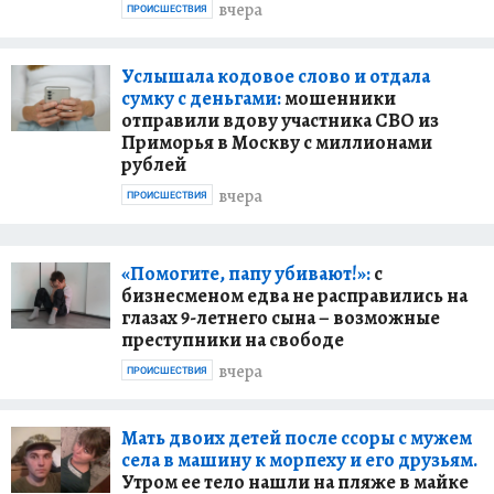
вчера
ПРОИСШЕСТВИЯ
Услышала кодовое слово и отдала
сумку с деньгами:
мошенники
отправили вдову участника СВО из
Приморья в Москву с миллионами
рублей
вчера
ПРОИСШЕСТВИЯ
«Помогите, папу убивают!»:
с
бизнесменом едва не расправились на
глазах 9-летнего сына – возможные
преступники на свободе
вчера
ПРОИСШЕСТВИЯ
Мать двоих детей после ссоры с мужем
села в машину к морпеху и его друзьям.
Утром ее тело нашли на пляже в майке