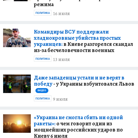
режима
16 июля
ПОЛИТИКА
Командиры ВСУ поддержали
хладнокровные убийства простых
украинцев:
в Киеве разгорелся скандал
из-за бесчеловечности военных
13 июля
ПОЛИТИКА
Даже западенцы устали и не верят в
победу
- у Украины взбунтовался Львов
ВИДЕО
9 июля
ПОЛИТИКА
«Украина не смогла сбить ни одной
ракеты»:
о чем говорит один из
мощнейших российских ударов по
Киеву 6 июля