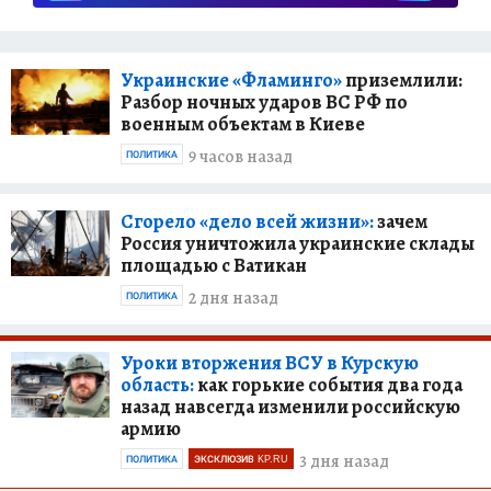
Украинские «Фламинго»
приземлили:
Разбор ночных ударов ВС РФ по
военным объектам в Киеве
9 часов назад
ПОЛИТИКА
Сгорело «дело всей жизни»:
зачем
Россия уничтожила украинские склады
площадью с Ватикан
2 дня назад
ПОЛИТИКА
Уроки вторжения ВСУ в Курскую
область:
как горькие события два года
назад навсегда изменили российскую
армию
3 дня назад
ПОЛИТИКА
ЭКСКЛЮЗИВ KP.RU