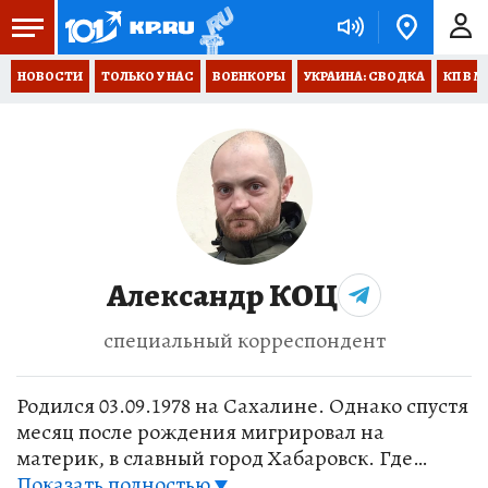
НОВОСТИ
ТОЛЬКО У НАС
ВОЕНКОРЫ
УКРАИНА: СВОДКА
КП В М
Александр КОЦ
специальный корреспондент
Родился 03.09.1978 на Сахалине. Однако спустя
месяц после рождения мигрировал на
материк, в славный город Хабаровск. Где
дорос до первого класса, первый раз сломал
Показать полностью