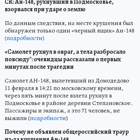
СК: Ан-148, рухнувший в Подмосковье,
взорвался при ударе о землю
По данным следствия, на месте крушения был
обнаружен только один «черный ящик» Ан-148
(подробности)
«Самолет рухнул в овраг, а тела разбросало
повсюду": очевидцы рассказали о первых
минутах после трагедии
Самолет АН-148, вылетевший из Домодедово
11 февраля в 14:21 по московскому времени,
через пять минут после взлета рухнул в
Подмосковье в районе деревни Степановское.
Пассажиры и экипаж, а это 71 человек, не
выжили (
подробности
)
Почему не объявлен общероссийский траур
из-за крушения Ан-148