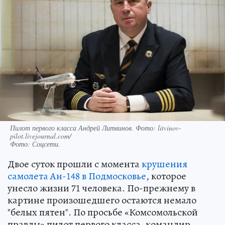
Пилот первого класса Андрей Литвинов. Фото: litvinov-
pilot.livejournal.com/
Фото:
Соцсети.
Двое суток прошли с момента
крушения
самолета Ан-148 в Подмосковье
, которое
унесло жизни 71 человека. По-прежнему в
картине произошедшего остаются немало
"белых пятен". По просьбе «Комсомольской
правды» пилот первого класса, командир