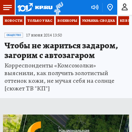
НОВОСТИ
ТОЛЬКО У НАС
ВОЕНКОРЫ
УКРАИНА: СВОДКА
КП В М
17 июня 2014 13:50
ОБЩЕСТВО
Чтобы не жариться задаром,
загорим с автозагаром
Корреспонденты «Комсомолки»
выяснили, как получить золотистый
оттенок кожи, не мучая себя на солнце
[сюжет ТВ "КП"]