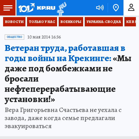
НОВОСТИ
ТОЛЬКО У НАС
ВОЕНКОРЫ
УКРАИНА: СВОДКА
КП В М
10 мая 2014 16:36
ОБЩЕСТВО
Ветеран труда, работавшая в
годы войны на Крекинге:
«Мы
даже под бомбежками не
бросали
нефтеперерабатывающие
установки!»
Вера Григорьевна Счастьева не уехала с
завода, даже когда семье предлагали
эвакуироваться