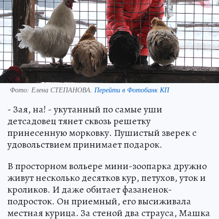
Фото:
Елена СТЕПАНОВА.
Перейти в Фотобанк КП
- Зая, на! - укутанный по самые уши
детсадовец тянет сквозь решетку
принесенную морковку. Пушистый зверек с
удовольствием принимает подарок.
В просторном вольере мини-зоопарка дружно
живут несколько десятков кур, петухов, уток и
кроликов. И даже обитает фазаненок-
подросток. Он приемный, его высиживала
местная курица. За стеной два страуса, Машка