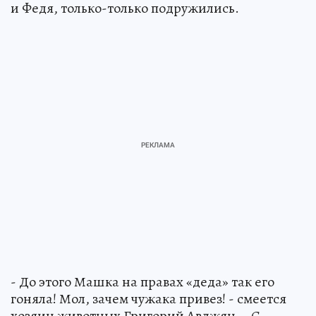
и Федя, только-только подружились.
- До этого Машка на правах «деда» так его
гоняла! Мол, зачем чужака привез! - смеется
хозяин животных Григорий Авджян. - С