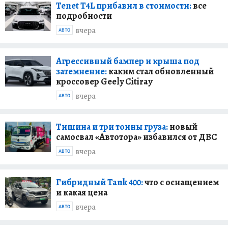
Tenet T4L прибавил в стоимости:
все
подробности
вчера
АВТО
Агрессивный бампер и крыша под
затемнение:
каким стал обновленный
кроссовер Geely Citiray
вчера
АВТО
Тишина и три тонны груза:
новый
самосвал «Автотора» избавился от ДВС
вчера
АВТО
Гибридный Tank 400:
что с оснащением
и какая цена
вчера
АВТО