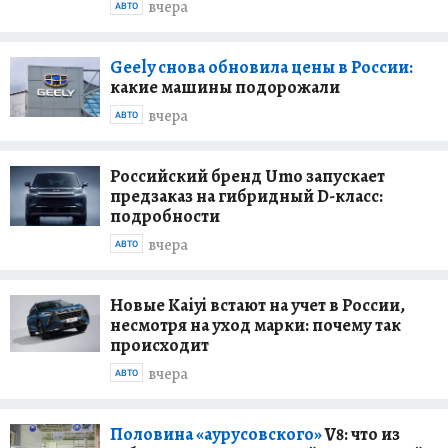
вчера
АВТО
Geely снова обновила цены в России:
какие машины подорожали
вчера
АВТО
Российский бренд Umo запускает
предзаказ на гибридный D-класс:
подробности
вчера
АВТО
Новые Kaiyi встают на учет в России,
несмотря на уход марки: почему так
происходит
вчера
АВТО
Половина «аурусовского»
V8: что из