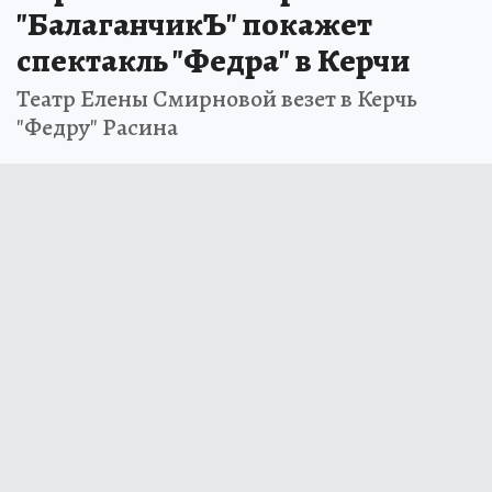
"БалаганчикЪ" покажет
спектакль "Федра" в Керчи
Театр Елены Смирновой везет в Керчь
"Федру" Расина