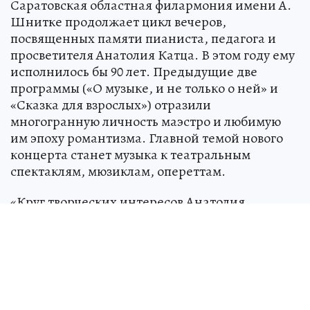
Саратовская областная филармония имени А.
Шнитке продолжает цикл вечеров,
посвященных памяти пианиста, педагога и
просветителя Анатолия Катца. В этом году ему
исполнилось бы 90 лет. Предыдущие две
программы («О музыке, и не только о ней» и
«Сказка для взрослых») отразили
многогранную личность маэстро и любимую
им эпоху романтизма. Главной темой нового
концерта станет музыка к театральным
спектаклям, мюзиклам, опереттам.
«Круг творческих интересов Анатолия
Иосифовича был очень разнообразен, и театр
всегда играл важную роль в его жизни и
творчестве. Еще в родном Ленинграде он
занимался в театральной студии, – рассказала
лектор-музыковед Юлия Медведева. – В
саратовской филармонии он создал