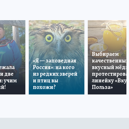
Выбираем
«Я — заповедная
качественный
лежала
Россия»: на кого
вкусный мёд:
и две
из редких зверей
протестирова
: учим
и птиц вы
линейку «Вкус
й!
похожи?
Польза»