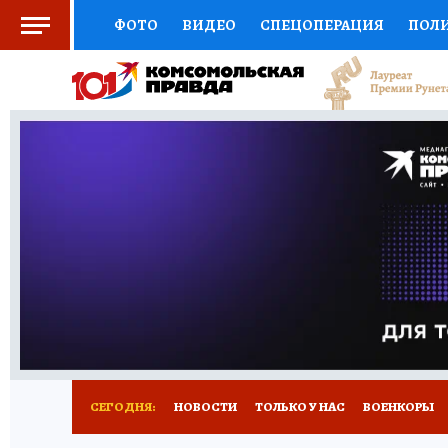
ФОТО
ВИДЕО
СПЕЦОПЕРАЦИЯ
ПОЛ
СОЦПОДДЕРЖКА
НАУКА
СПОРТ
КО
ВЫБОР ЭКСПЕРТОВ
ДОКТОР
ФИНАНС
КНИЖНАЯ ПОЛКА
ПРОГНОЗЫ НА СПОРТ
ПРЕСС-ЦЕНТР
НЕДВИЖИМОСТЬ
ТЕЛЕ
РАДИО КП
РЕКЛАМА
ТЕСТЫ
НОВОЕ 
СЕГОДНЯ:
НОВОСТИ
ТОЛЬКО У НАС
ВОЕНКОРЫ