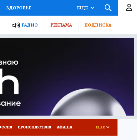
ЗДОРОВЬЕ
ЕЩЕ
ТЫ РОССИИ
РАДИО
РЕКЛАМА
ПОДПИСКА
КРЕТЫ
ПУТЕВОДИТЕЛЬ
 ЖЕЛЕЗА
ТУРИЗМ
Д ПОТРЕБИТЕЛЯ
ВСЕ О КП
ОССИЯ
ПРОИСШЕСТВИЯ
АФИША
ЕЩЕ