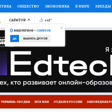
ИТИКА
ОБЩЕСТВО
ЭКОНОМИКА
В МИРЕ
ЗВЕЗДЫ
ЛУМНИСТЫ
ПРОИСШЕСТВИЯ
НАЦИОНАЛЬНЫЕ ПРОЕК
САРАТОВ
+23
°
ВАШ РЕГИОН —
САРАТОВ
Ы
ОТКРЫВАЕМ МИР
Я ЗНАЮ
СЕМЬЯ
ЖЕНСКИЕ СЕ
ДА
ВЫБРАТЬ ДРУГОЙ
ПРОМОКОДЫ
СЕРИАЛЫ
СПЕЦПРОЕКТЫ
ДЕФИЦИТ
ВИЗОР
КОЛЛЕКЦИИ
КОНКУРСЫ
РАБОТА У НАС
ГИ
НА САЙТЕ
УКРАИНА: СВОДКА
КП В МАХ
ОТДЫХ В РОССИИ
ЗАПОВЕДНАЯ Р