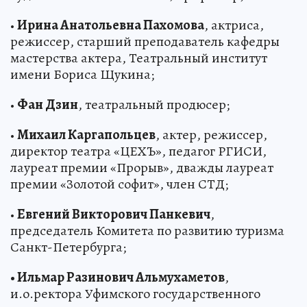
•
Ирина Анатольевна Пахомова
, актриса,
режиссер, старший преподаватель кафедры
мастерства актера, Театральный институт
имени Бориса Щукина;
•
Фан Дзин
, театральный продюсер;
•
Михаил Каргапольцев
, актер, режиссер,
директор театра «ЦЕХЪ», педагог РГИСИ,
лауреат премии «Прорыв», дважды лауреат
премии «Золотой софит», член СТД;
•
Евгений Викторович Панкевич
,
председатель Комитета по развитию туризма
Санкт-Петербурга;
• Ильмар Разинович Альмухаметов
,
и.о.ректора Уфимского государственного