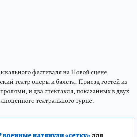
зыкального фестиваля на Новой сцене
ий театр оперы и балета. Приезд гостей из
стролями, и два спектакля, показанных в двух
лноценного театрального турне.
 военные натянули «сетку»
для