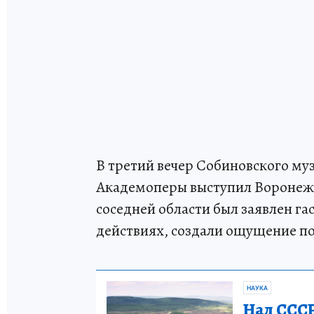
В третий вечер Собиновского му
Академоперы выступил Воронежск
соседней области был заявлен га
действиях, создали ощущение по
НАУКА
Над СССР