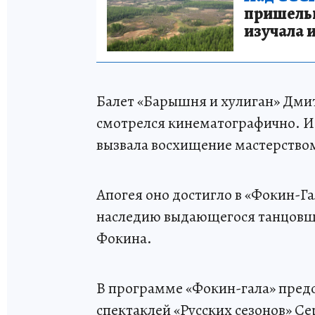
пришельце
изучала 
Балет «Барышня и хулиган» Дми
смотрелся кинематографично. Ис
вызвала восхищение мастерство
Апогея оно достигло в «Фокин-Г
наследию выдающегося танцовщи
Фокина.
В программе «Фокин-гала» пред
спектаклей «Русских сезонов» Се