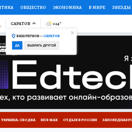
ИТИКА
ОБЩЕСТВО
ЭКОНОМИКА
В МИРЕ
ЗВЕЗДЫ
ЛУМНИСТЫ
ПРОИСШЕСТВИЯ
НАЦИОНАЛЬНЫЕ ПРОЕК
САРАТОВ
+24
°
ВАШ РЕГИОН —
САРАТОВ
Ы
ОТКРЫВАЕМ МИР
Я ЗНАЮ
СЕМЬЯ
ЖЕНСКИЕ СЕ
ДА
ВЫБРАТЬ ДРУГОЙ
ПРОМОКОДЫ
СЕРИАЛЫ
СПЕЦПРОЕКТЫ
ДЕФИЦИТ
ВИЗОР
КОЛЛЕКЦИИ
КОНКУРСЫ
РАБОТА У НАС
ГИ
НА САЙТЕ
УКРАИНА: СВОДКА
КП В МАХ
ОТДЫХ В РОССИИ
ЗАПОВЕДНАЯ Р