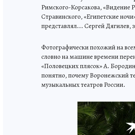
Римского-Корсакова, «Видение Р
Стравинского, «Египетские ночи
представлял... Сергей Дягилев,
Фотографически похожий на все
словно на машине времени перене
«Половецких плясок» А. Бородин
понятно, почему Воронежский теа
музыкальных театров России.