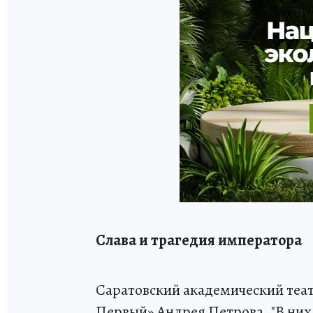
Слава и трагедия императора
Саратовский академический теат
Первый» Андрея Петрова. "В них