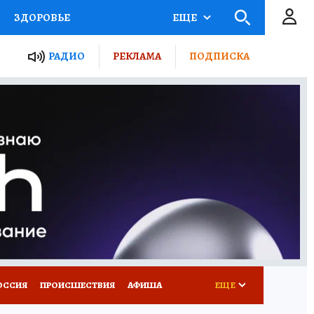
ЗДОРОВЬЕ
ЕЩЕ
ТЫ РОССИИ
РАДИО
РЕКЛАМА
ПОДПИСКА
КРЕТЫ
ПУТЕВОДИТЕЛЬ
 ЖЕЛЕЗА
ТУРИЗМ
Д ПОТРЕБИТЕЛЯ
ВСЕ О КП
ОССИЯ
ПРОИСШЕСТВИЯ
АФИША
ЕЩЕ