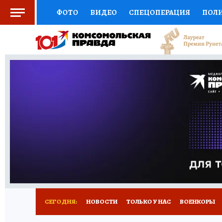
ФОТО
ВИДЕО
СПЕЦОПЕРАЦИЯ
ПОЛ
СОЦПОДДЕРЖКА
НАУКА
СПОРТ
КО
ВЫБОР ЭКСПЕРТОВ
ДОКТОР
ФИНАНС
КНИЖНАЯ ПОЛКА
ПРОГНОЗЫ НА СПОРТ
ПРЕСС-ЦЕНТР
НЕДВИЖИМОСТЬ
ТЕЛЕ
РАДИО КП
РЕКЛАМА
ТЕСТЫ
НОВОЕ 
СЕГОДНЯ:
НОВОСТИ
ТОЛЬКО У НАС
ВОЕНКОРЫ