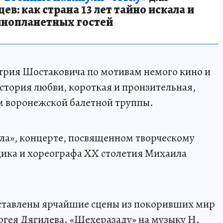
в: как страна 13 лет тайно искала и
инопланетных гостей
трия Шостаковича по мотивам немого кино и
тория любви, короткая и пронзительная,
м воронежской балетной труппы.
ала», концерте, посвященном творческому
ка и хореографа XX столетия Михаила
ставлены ярчайшие сцены из покоривших мир
ргея Дягилева. «Шехеразаду» на музыку Н.