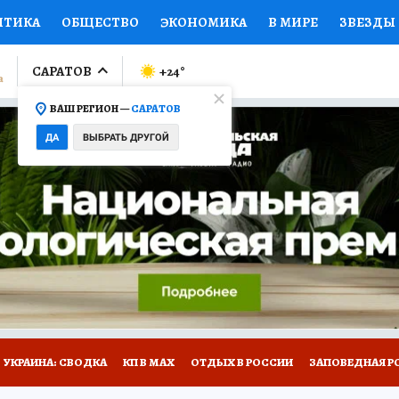
ИТИКА
ОБЩЕСТВО
ЭКОНОМИКА
В МИРЕ
ЗВЕЗДЫ
ЛУМНИСТЫ
ПРОИСШЕСТВИЯ
НАЦИОНАЛЬНЫЕ ПРОЕК
САРАТОВ
+24
°
ВАШ РЕГИОН —
САРАТОВ
Ы
ОТКРЫВАЕМ МИР
Я ЗНАЮ
СЕМЬЯ
ЖЕНСКИЕ СЕ
ДА
ВЫБРАТЬ ДРУГОЙ
ПРОМОКОДЫ
СЕРИАЛЫ
СПЕЦПРОЕКТЫ
ДЕФИЦИТ
ВИЗОР
КОЛЛЕКЦИИ
КОНКУРСЫ
РАБОТА У НАС
ГИ
НА САЙТЕ
УКРАИНА: СВОДКА
КП В МАХ
ОТДЫХ В РОССИИ
ЗАПОВЕДНАЯ Р