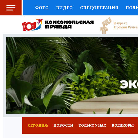
ФОТО
ВИДЕО
СПЕЦОПЕРАЦИЯ
ПОЛ
СОЦПОДДЕРЖКА
НАУКА
СПОРТ
КО
ВЫБОР ЭКСПЕРТОВ
ДОКТОР
ФИНАНС
КНИЖНАЯ ПОЛКА
ПРОГНОЗЫ НА СПОРТ
ПРЕСС-ЦЕНТР
НЕДВИЖИМОСТЬ
ТЕЛЕ
РАДИО КП
РЕКЛАМА
ТЕСТЫ
НОВОЕ 
СЕГОДНЯ:
НОВОСТИ
ТОЛЬКО У НАС
ВОЕНКОРЫ