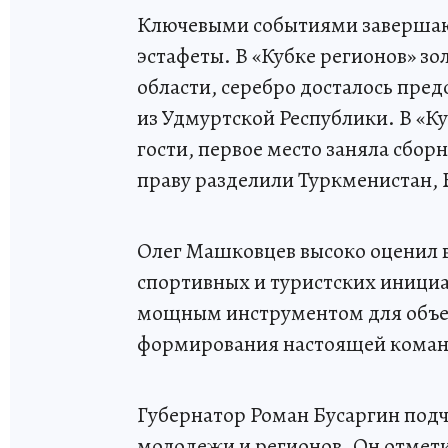
Ключевыми событиями завершаю
эстафеты. В «Кубке регионов» з
области, серебро досталось пре
из Удмуртской Республики. В «К
гости, первое место заняла сборн
праву разделили Туркменистан, Б
Олег Машковцев высоко оценил в
спортивных и туристских инициат
мощным инструментом для объед
формирования настоящей коман
Губернатор Роман Бусаргин подч
молодежи и регионов. Он отмети