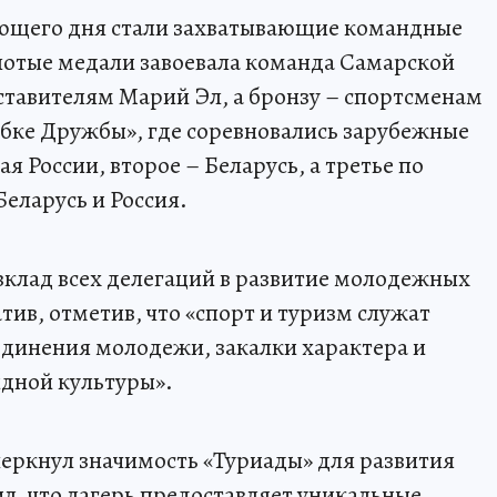
щего дня стали захватывающие командные
олотые медали завоевала команда Самарской
дставителям Марий Эл, а бронзу – спортсменам
убке Дружбы», где соревновались зарубежные
ая России, второе – Беларусь, а третье по
еларусь и Россия.
клад всех делегаций в развитие молодежных
ив, отметив, что «спорт и туризм служат
инения молодежи, закалки характера и
дной культуры».
еркнул значимость «Туриады» для развития
л, что лагерь предоставляет уникальные