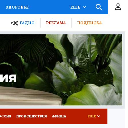
ЗДОРОВЬЕ
ЕЩЕ
ТЫ РОССИИ
РАДИО
РЕКЛАМА
ПОДПИСКА
КРЕТЫ
ПУТЕВОДИТЕЛЬ
 ЖЕЛЕЗА
ТУРИЗМ
Д ПОТРЕБИТЕЛЯ
ВСЕ О КП
ОССИЯ
ПРОИСШЕСТВИЯ
АФИША
ЕЩЕ